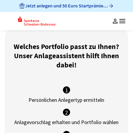
Jetzt anlegen und 50 Euro Startprämie sichern!
Anlagekonzept
Services
Über uns
Welches Portfolio passt zu Ihnen?
Select
Der Anlageschutz
Unternehmen
Unser Anlageassistent hilft Ihnen
Select ESG
Der Autopilot
Login
dabei!
Investmentthemen
Der Anlageassistent
Sparen durch Dritte
Entdecken & Anlegen
1
Persönlichen Anlegertyp ermitteln
Kontakt
2
FAQ
Anlagevorschlag erhalten und Portfolio wählen